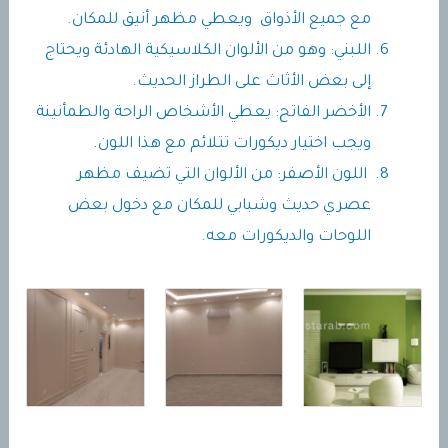
مع جميع الأذواق ويعطي مظهر أنيق للمكان.
اللبني: وهو من الألوان الكلاسيكية الهادئة ويحتاج
إلى بعض الأثاث على الطراز الحديث.
الأخضر الفاتح: يعطي الأشخاص الراحة والطمأنينة
ويجب اختيار ديكورات تتلائم مع هذا اللون.
اللون الأصفر: من الألوان التي تضيف مظهر
عصري حديث وشبابي للمكان مع دخول بعض
اللوحات والديكورات معه.