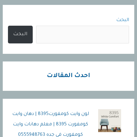
سكاي
لايت
البحث
1624
|
البحث
معلم
دهان
جوتن
سكاي
احدث المقالات
لايت
في
جده
|
لون وايت كومفورت8395 | دهان وايت
بويات
كومفورت 8395 | معلم دهانات وايت
جوتن
كومفورت في جده 0555948763
سكاي