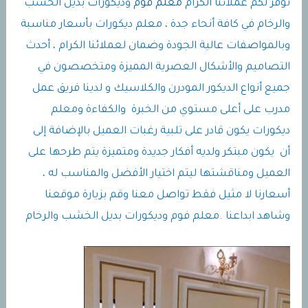
نوفر لكم عملائنا الكرام
معلم فوم
وديكورات بديل الخشب
والرخام في كافة أنحاء جدة ، معلم ديكورات بأسعار مناسبة
وبالمواصفات عالية الجودة وضمان لعملائنا الكرام ، أحدث
التصاميم والأشكال العصرية المميزة ومتخصصون في
جميع أنواع الديكور المودرن والكلاسيك و لدينا فريق عمل
مدرب على أعلى مستوي من الخبرة والكفاءة ومعلم
ديكورات يكون قادر على تلبية رغبات العميل بالإضافة إلى
أن يكون مبتكر ولديه أفكار جديدة ومتميزة يتم طرحها على
العميل ومناقشتها ليتم اختيار الأفضل والمناسب له ،
أسعارنا لا مثيل فقط تواصل معنا وقم بزيارة موقعنا
وشاهد ابداعنا .معلم فوم وديكورات بديل الخشب والرخام