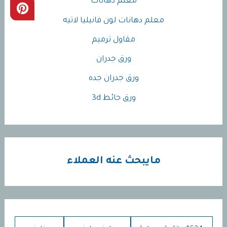
معلم دهانات
معلم دهانات لون فانيليا لاتيه
مقاول ترميم
ورق جدران
ورق جدران جده
ورق حائط 3d
مايبحث عنه العملاء