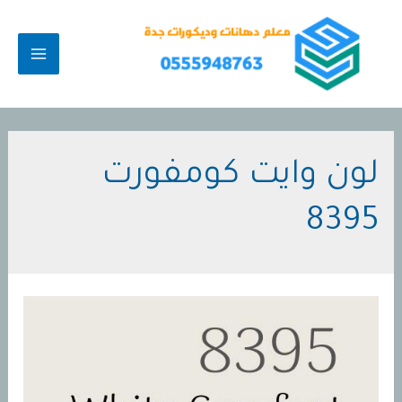
خطي
لى
لمحتوى
MAIN
MENU
لون وايت كومفورت
8395