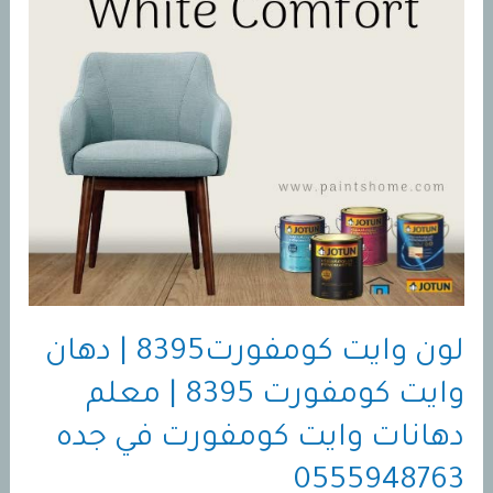
لون وايت كومفورت8395 | دهان
وايت كومفورت 8395 | معلم
دهانات وايت كومفورت في جده
0555948763