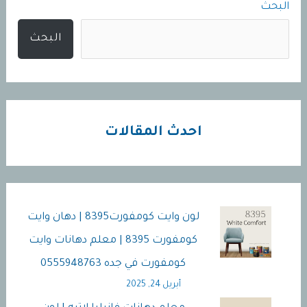
البحث
دهان
وايت
البحث
كومفورت
8395
|
معلم
احدث المقالات
دهانات
وايت
كومفورت
في
لون وايت كومفورت8395 | دهان وايت
جده
كومفورت 8395 | معلم دهانات وايت
0555948763
كومفورت في جده 0555948763
أبريل 24, 2025