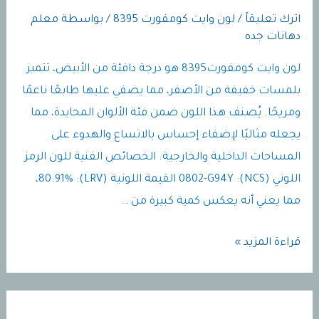
اترك تعليقاً
/
لون وايت كومفورت 8395
/ بواسطة
معلم
دهانات جده
لون وايت كومفورت8395 هو درجة دافئة من الأبيض، تتميز
بلمسات خفيفة من الأصفر، مما يضفي عليها طابعًا ناعمًا
ومريحًا. يُصنف هذا اللون ضمن فئة الألوان المحايدة، مما
يجعله مثاليًا لإضفاء إحساس بالاتساع والهدوء على
المساحات الداخلية والخارجية.​ الخصائص الفنية للون الرمز
اللوني (NCS): 0802-G94Y القيمة اللونية (LRV): 80.91%،
مما يعني أنه يعكس كمية كبيرة من …
لون
قراءة المزيد »
وايت
كومفورت8395
|