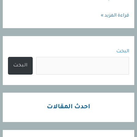
دهان
قراءة المزيد »
لايمستون
10341بدونً
تخفيف
البحث
|
معلم
البحث
دهانات
لايمستون
جوتن
|
احدث المقالات
بويات
لايمستون
جده