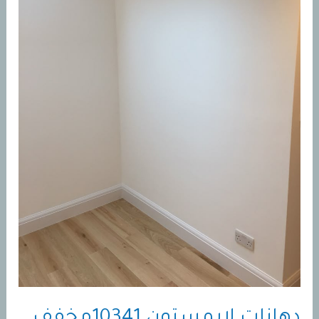
|
دهان
لون
فانيليا
لاتيه1519
دهانات لايمستون 10341مخفف