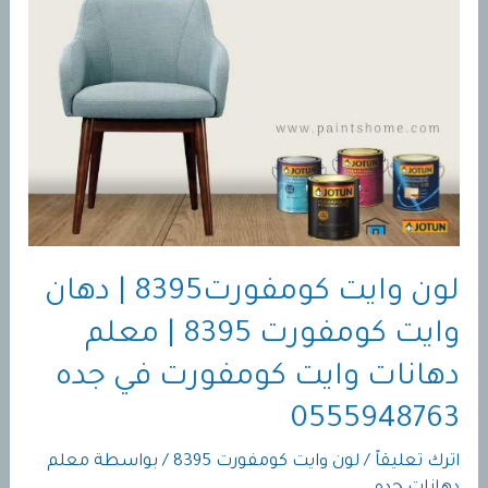
لون وايت كومفورت8395 | دهان
وايت كومفورت 8395 | معلم
دهانات وايت كومفورت في جده
0555948763
اترك تعليقاً
/
لون وايت كومفورت 8395
/ بواسطة
معلم