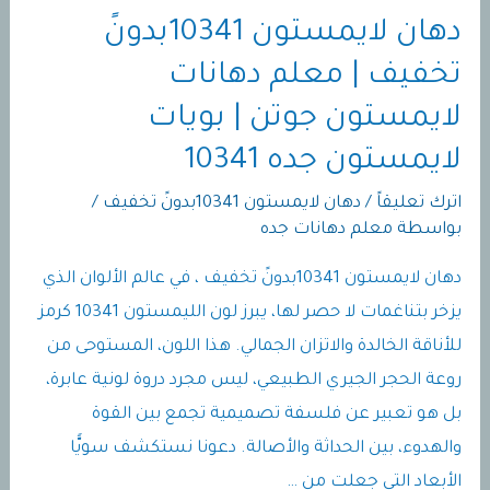
دهان لايمستون 10341بدونً
تخفيف | معلم دهانات
لايمستون جوتن | بويات
لايمستون جده 10341
اترك تعليقاً
/
دهان لايمستون 10341بدونً تخفيف
/
بواسطة
معلم دهانات جده
دهان لايمستون 10341بدونً تخفيف ، في عالم الألوان الذي
يزخر بتناغمات لا حصر لها، يبرز لون الليمستون 10341 كرمز
للأناقة الخالدة والاتزان الجمالي. هذا اللون، المستوحى من
روعة الحجر الجيري الطبيعي، ليس مجرد دروة لونية عابرة،
بل هو تعبير عن فلسفة تصميمية تجمع بين القوة
والهدوء، بين الحداثة والأصالة. دعونا نستكشف سويًّا
الأبعاد التي جعلت من …