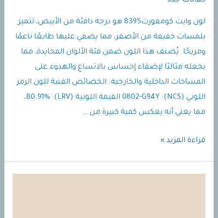
دهانات جده
لون وايت كومفورت8395 هو درجة دافئة من الأبيض، تتميز
بلمسات خفيفة من الأصفر، مما يضفي عليها طابعًا ناعمًا
ومريحًا. يُصنف هذا اللون ضمن فئة الألوان المحايدة، مما
يجعله مثاليًا لإضفاء إحساس بالاتساع والهدوء على
المساحات الداخلية والخارجية.​ الخصائص الفنية للون الرمز
اللوني (NCS): 0802-G94Y القيمة اللونية (LRV): 80.91%،
مما يعني أنه يعكس كمية كبيرة من …
لون
قراءة المزيد »
وايت
كومفورت8395
|
دهان
وايت