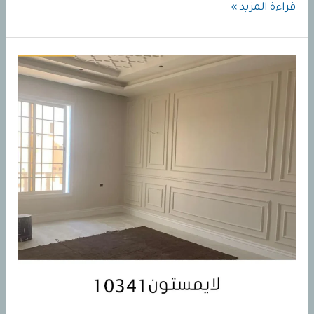
دهانات
قراءة المزيد »
لايمستون
10341مخفف
50٪
|
لون
لايمستون
10341مخفف