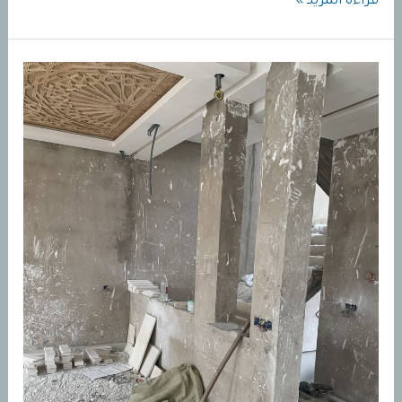
مقاول
قراءة المزيد »
ترميمات
في
جده
|
تشطيبات
فلل
جده
|
افضل
مقاول
ترميمات
بجده
0555948763