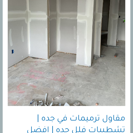
مقاول ترميمات في جده |
تشطيبات فلل جده | افضل