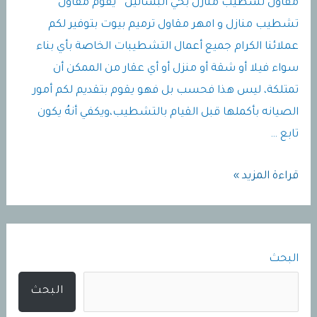
مقاول تشطيب منازل بحي البساتين يقوم مقاول
تشطيب منازل و امهر مقاول ترميم بيوت بتوفير لكم
عملائنا الكرام جميع أعمال التشطيبات الخاصة بأي بناء
سواء فيلا أو شقة أو منزل أو أي عقار من الممكن أن
تمتلكة، ليس هذا فحسب بل فهو يقوم بتقديم لكم أمور
الصيانه بأكملها قبل القيام بالتشطيب،ويكفي أنهُ يكون
تابع …
مقاول
قراءة المزيد »
تشطيب
منازل
بحي
البحث
البساتين
البحث