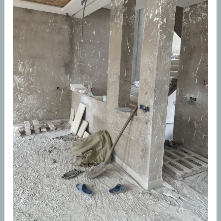
مقاول
ترميمات
جده
|
تشطيب
شقق
في
جده
0555948763