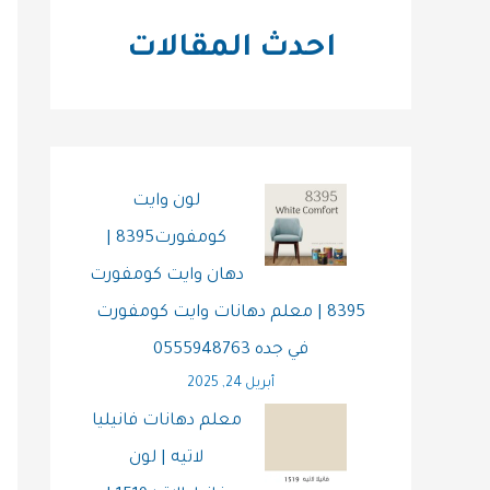
احدث المقالات
لون وايت
كومفورت8395 |
دهان وايت كومفورت
8395 | معلم دهانات وايت كومفورت
في جده 0555948763
أبريل 24, 2025
معلم دهانات فانيليا
لاتيه | لون