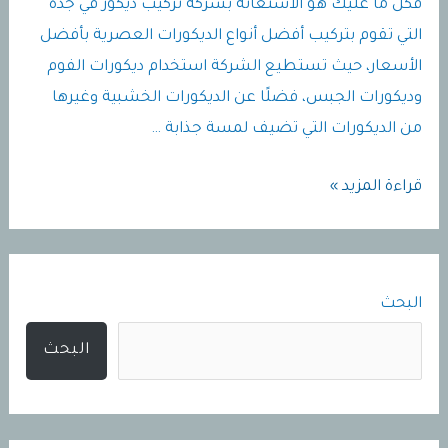
فكل ما عليك هو الاستعانة بشركة تركيب ديكور في جدة
التي تقوم بتركيب أفضل أنواع الديكورات العصرية بأفضل
الأسعار، حيث تستطيع الشركة استخدام ديكورات الفوم
وديكورات الجبس، فضلًا عن الديكورات الخشبية وغيرها
من الديكورات التي تضيف لمسة جذابة …
دهانات
قراءة المزيد »
وديكورات
جده
|
البحث
معلم
بويات
البحث
جده
|
دهان