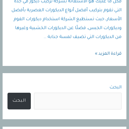
فكل ما عليك هو الاستعانة بشركة تركيب ديكور في جدة
التي تقوم بتركيب أفضل أنواع الديكورات العصرية بأفضل
الأسعار، حيث تستطيع الشركة استخدام ديكورات الفوم
وديكورات الجبس، فضلًا عن الديكورات الخشبية وغيرها
من الديكورات التي تضيف لمسة جذابة …
دهانات
قراءة المزيد »
وديكورات
جده
|
البحث
معلم
بويات
البحث
جده
|
دهان