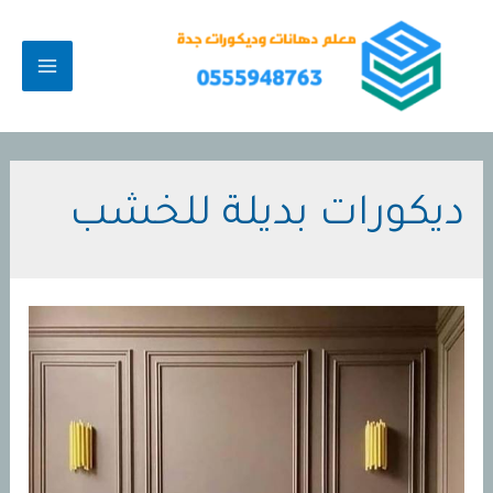
خطي
لى
لمحتوى
MAIN
MENU
ديكورات بديلة للخشب