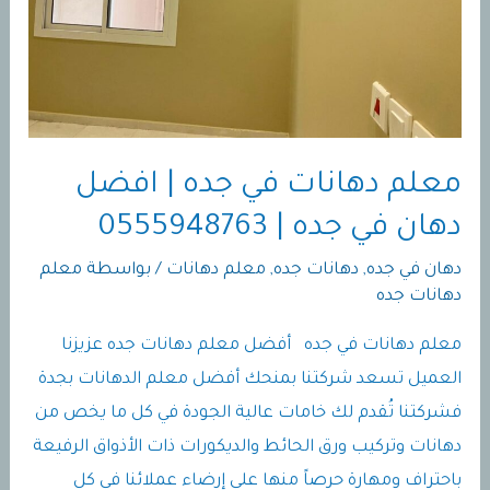
معلم دهانات في جده | افضل
دهان في جده | 0555948763
دهان في جده
,
دهانات جده
,
معلم دهانات
/ بواسطة
معلم
دهانات جده
معلم دهانات في جده أفضل معلم دهانات جده عزيزنا
العميل تسعد شركتنا بمنحك أفضل معلم الدهانات بجدة
فشركتنا تُقدم لك خامات عالية الجودة في كل ما يخص من
دهانات وتركيب ورق الحائط والديكورات ذات الأذواق الرفيعة
باحتراف ومهارة حرصاً منها على إرضاء عملائنا في كل