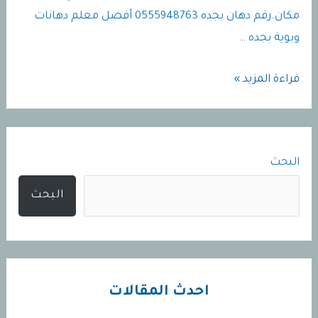
مكان.رقم دهان بجده 0555948763 أفضل معلم دهانات
وبوية بجده …
معلم
قراءة المزيد »
دهانات
في
جده
البحث
|
افضل
البحث
دهان
في
جده
|
احدث المقالات
0555948763