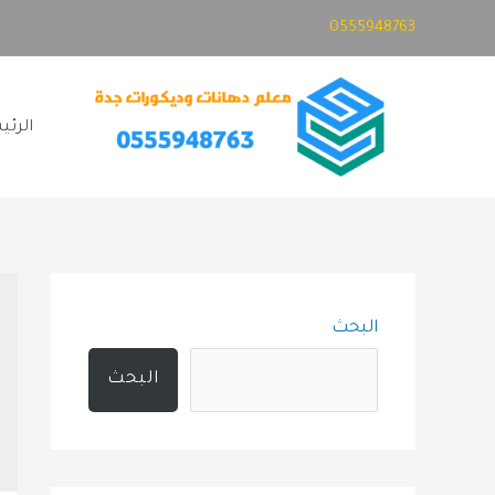
خطي
0555948763
لى
لمحتوى
الرئي
البحث
البحث