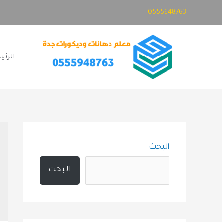
خطي
0555948763
لى
لمحتوى
الرئي
البحث
البحث