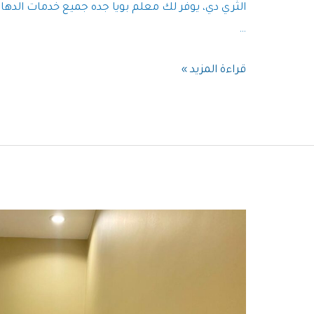
الثري دي، يوفر لك معلم بويا جده جميع خدمات الدها
…
معلم
قراءة المزيد »
بويه
جده
|
معلم
بويات
بجدة