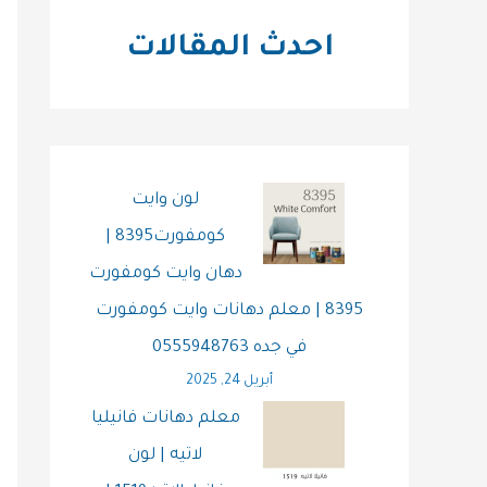
احدث المقالات
لون وايت
كومفورت8395 |
دهان وايت كومفورت
8395 | معلم دهانات وايت كومفورت
في جده 0555948763
أبريل 24, 2025
معلم دهانات فانيليا
لاتيه | لون