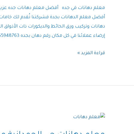
معلم دهانات في جده أفضل معلم دهانات جده عزيز
أفضل معلم الدهانات بجدة فشركتنا تُقدم لك خامات
دهانات وتركيب ورق الحائط والديكورات ذات الأذواق ال
إرضاء عملائنا في كل مكان.رقم دهان بجده 0555948763 أفضل معلم دهانات وبوية بجده …
معلم
قراءة المزيد »
دهانات
في
جده
|
افضل
دهان
في
جده