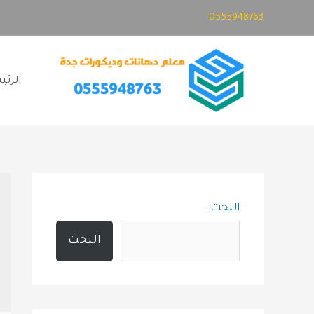
خطي
0555948763
لى
لمحتوى
الرئي
البحث
البحث