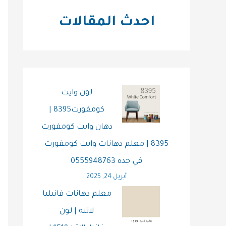
احدث المقالات
لون وايت
كومفورت8395 |
دهان وايت كومفورت
8395 | معلم دهانات وايت كومفورت
في جده 0555948763
أبريل 24, 2025
معلم دهانات فانيليا
لاتيه | لون